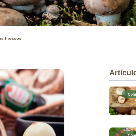
es Frescos
Artícul
Cons
Cons