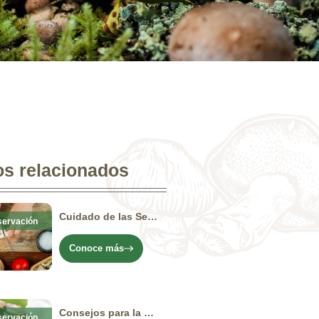
os relacionados
Cuidado de las Setas de Cuivá en casa: Mantén su frescura y calidad
ervación
Conoce más
Consejos para la manipulación de Champiñones Media Vida
ervación