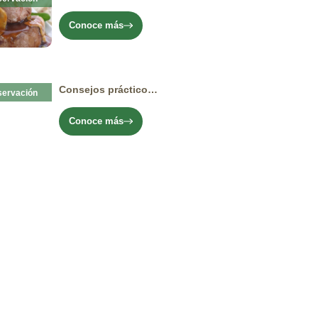
Conoce más
Consejos prácticos para el cuidado del champiñón media vida
ervación
Conoce más