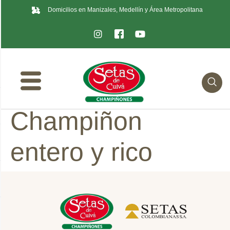
Domicilios en Manizales, Medellín y Área Metropolitana
Champiñon
entero y rico