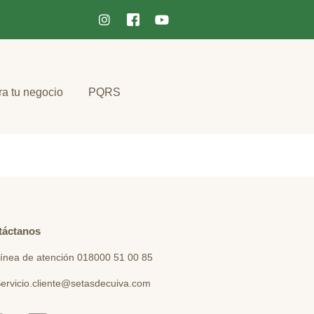
ra tu negocio
PQRS
táctanos
ínea de atención 018000 51 00 85
ervicio.cliente@setasdecuiva.com