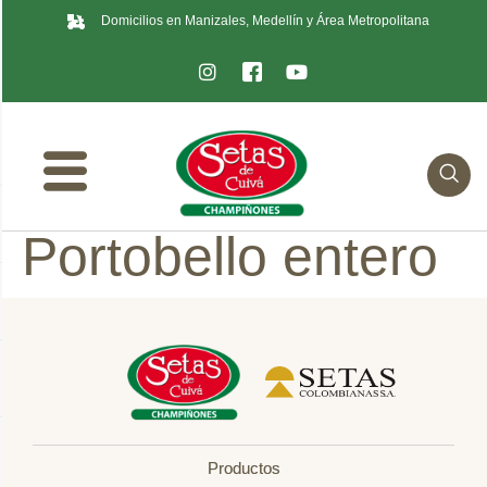
Domicilios en Manizales, Medellín y Área Metropolitana
Portobello entero
Productos