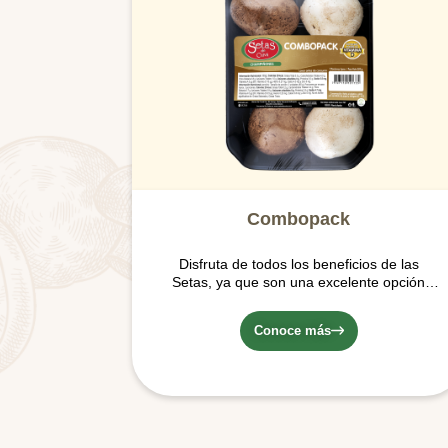
Combopack
Disfruta de todos los beneficios de las
Setas, ya que son una excelente opción
para alimentarse por su contenido de agua,
vitaminas y minerales y su bajo aporte de
Conoce más
calorías y grasas.