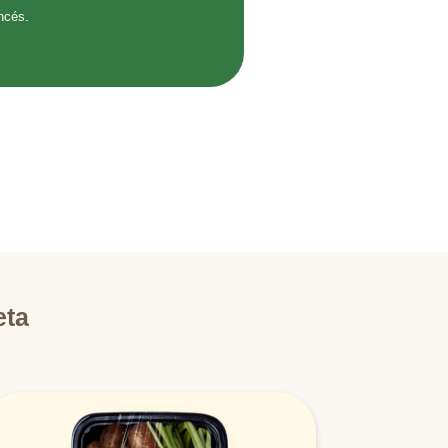
ncés.
eta