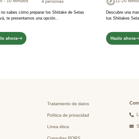
5 - 10 Minutos
11-20 Minu
4 personas
 no sabes cómo preparar los Shiitake de Setas
Descubre una mane
vá, te presentamos una opción...
tus Shiitakes Seta
lo ahora
Hazlo ahora
Con
Tratamiento de datos
L
Política de privacidad
S
Línea ética
Consultas PQRS