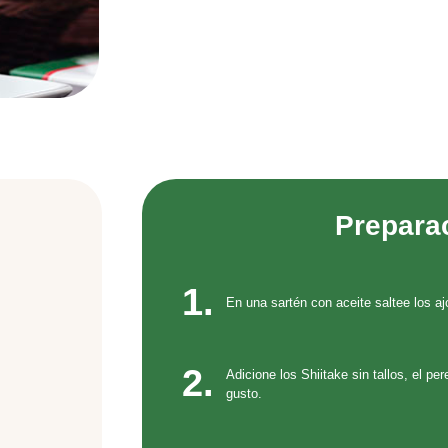
Prepara
1.
En una sartén con aceite saltee los aj
2.
Adicione los Shiitake sin tallos, el per
gusto.