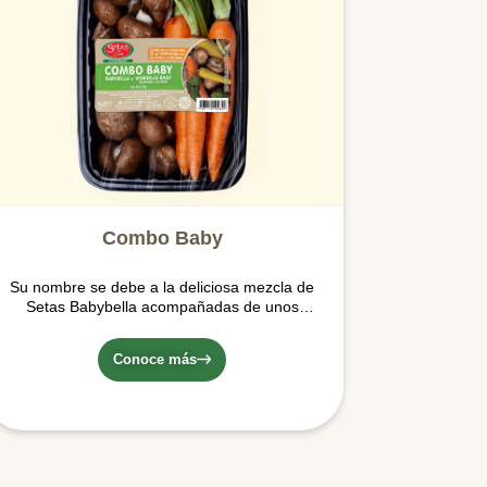
Combo Baby
Su nombre se debe a la deliciosa mezcla de
Setas Babybella acompañadas de unos
ricos micro vegetales de temporada (los
cuales pueden variar entre zanahorias de
Conoce más
colores naranja o amarillo o Zucchini),
ideales para hacer tus preparaciones más
deliciosas.