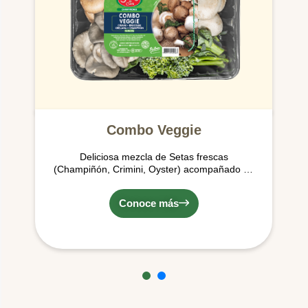
Combo Veggie
Deliciosa mezcla de Setas frescas
(Champiñón, Crimini, Oyster) acompañado de
unos maravillosos Brocolinis de Pomario,
ideales para hacer tus preparaciones más
Conoce más
deliciosas con su aporte vegetal.