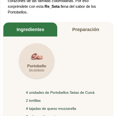
corazones de las familias colombianas. Por eso
sorpréndete con esta
Re_Seta
llena del sabor de los
Portobellos.
Ingredientes
Preparación
1.
Pica en pequeños trozos tu Seta de preferencia.
Portobello
Ver producto
2.
En un sartén con un poco de aceite saltea los
Champiñones Setas de Cuivá.
4 unidades de Portobellos Setas de Cuivá
En un sartén aparte pon a calentar una tortilla,
3.
2 tortillas
ponle encima 2 o 3 tajadas de queso mozzarella y
4 tajadas de queso mozzarella
tapa el sartén.