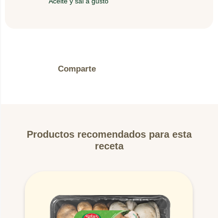
Aceite y sal a gusto
4.
Cuando veas el queso derretido, saca la tortilla.
5.
Agrega unos trozos de esos Champiñones
salteados, cierra la tortilla y a ¡disfrutar!
Comparte
Productos recomendados para esta
receta