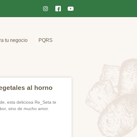
ra tu negocio
PQRS
getales al horno
rde, esta deliciosa Re_Seta te
abor, sino de mucho amor.