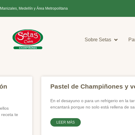
 Manizales, Medellín y Área Metropolitana
Sobre Setas
Pa
món
Pastel de Champiñones y ve
En el desayuno o para un refrigerio en la ta
encantará porque no solo está rellena de s
ellos
 receta te
LEER MÁS