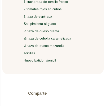
tenedor presiona todo el borde.
1 cucharada de tomillo fresco
2 tomates rojos en cubos
4.
Pincela ambas caras con el huevo batido, esparce
1 taza de espinaca
el ajonjolí y hornea por 15 minutos a 180 grados.
Sal, pimienta al gusto
½ taza de queso crema
½ taza de cebolla caramelizada
½ taza de queso mozarella
Tortillas
Huevo batido, ajonjolí
Comparte