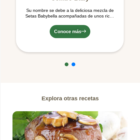
Su nombre se debe a la deliciosa mezcla de
Setas Babybella acompañadas de unos ricos
micro vegetales de temporada (los
cuales pueden variar entre zanahorias de
Conoce más
colores naranja o amarillo o Zucchini), ideales
para hacer tus preparaciones más deliciosas.
Explora otras recetas