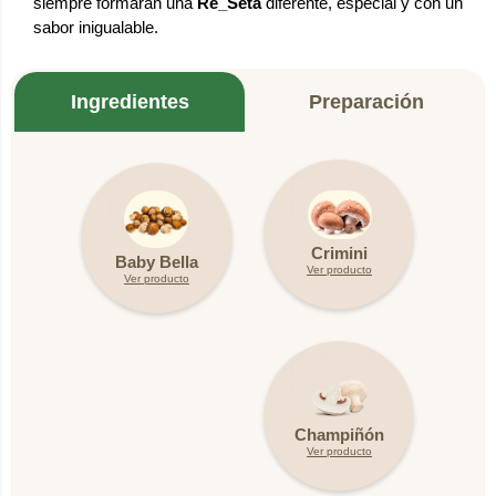
siempre formarán una
Re_Seta
diferente, especial y con un
sabor inigualable.
Ingredientes
Preparación
1.
Mezcle el queso, con el pesto y los tomates.
Crimini
Sazone con sal y pimienta.
Baby Bella
Ver producto
Ver producto
2.
Retire el tallo de los Champiñones y saltee con
mantequilla y ajo.
Rellene cada Champiñón con la mezcla anterior,
3.
coloque sobre cada uno un camarón,
Champiñón
asegurándolo con un palillo de dientes.
Ver producto