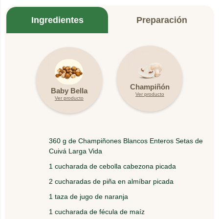
Ingredientes
Preparación
1.
En una sartén con aceite saltee la cebolla y la
Champiñón
piña por cinco minutos.
Baby Bella
Ver producto
Ver producto
Agregue el jugo de naranja con la fécula de maíz
2.
disuelta, junto con la mostaza y la salsa de
tomate. Bata enérgicamente hasta homogenizar
360 g de Champiñones Blancos Enteros Setas de
esta salsa.
Cuivá Larga Vida
1 cucharada de cebolla cabezona picada
3.
gregue el vinagre, el perejil y sazone con sal y
pimienta al gusto.
2 cucharadas de piña en almíbar picada
1 taza de jugo de naranja
4.
Por último, adiciónele los Champiñones y cocine
1 cucharada de fécula de maíz
por cinco minutos.