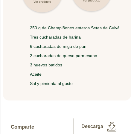
Ver producto
Ver producto
4.
Fríelos con abundante aceite, hasta que queden
dorados
250 g de Champiñones enteros Setas de Cuivá
5.
Sácalos, escúrrelos y disfrútalos con tu salsa
Tres cucharadas de harina
preferida.
6 cucharadas de miga de pan
2 cucharadas de queso parmesano
3 huevos batidos
Aceite
Sal y pimienta al gusto
Descarga
Comparte