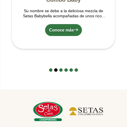
Su nombre se debe a la deliciosa mezcla de
Setas Babybella acompañadas de unos ricos
micro vegetales de temporada (los
cuales pueden variar entre zanahorias de
Conoce más
colores naranja o amarillo o Zucchini), ideales
para hacer tus preparaciones más deliciosas.