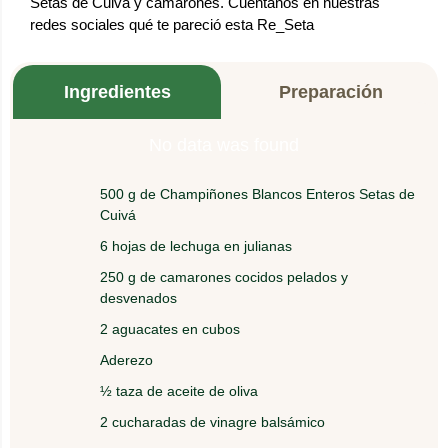
Setas de Cuivá y camarones. Cuéntanos en nuestras
redes sociales qué te pareció esta Re_Seta
Ingredientes
Preparación
No data was found
500 g de Champiñones Blancos Enteros Setas de
1.
Mezcle el aceite, el vinagre, la mostaza, el azúcar
Cuivá
y el jengibre, sazone con sal y pimienta.
6 hojas de lechuga en julianas
250 g de camarones cocidos pelados y
2.
Saltee los camarones a fuego lento y reserve.
desvenados
2 aguacates en cubos
En un recipiente grande adicione la lechuga, los
Aderezo
3.
camarones, los Champiñones en cuartos el
½ taza de aceite de oliva
aguacate y bañe con el aderezo.
2 cucharadas de vinagre balsámico