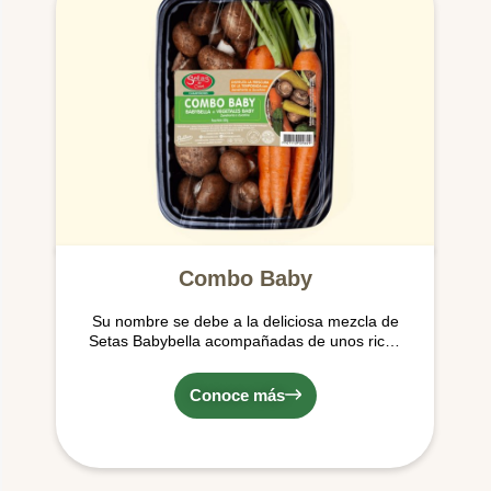
Combo Baby
Su nombre se debe a la deliciosa mezcla de
Setas Babybella acompañadas de unos ricos
micro vegetales de temporada (los
cuales pueden variar entre zanahorias de
Conoce más
colores naranja o amarillo o Zucchini), ideales
para hacer tus preparaciones más deliciosas.