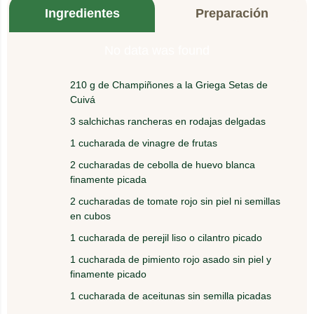
Ingredientes
Preparación
No data was found
210 g de Champiñones a la Griega Setas de
1.
Cuivá
Mezcla todos los ingredientes en un bowl.
3 salchichas rancheras en rodajas delgadas
1 cucharada de vinagre de frutas
2.
Rectifica sabor y deja enfriar el antipasto por dos
horas.
2 cucharadas de cebolla de huevo blanca
finamente picada
3.
2 cucharadas de tomate rojo sin piel ni semillas
Pasado este tiempo, sírvelo sobre las mini
en cubos
tostadas.
1 cucharada de perejil liso o cilantro picado
1 cucharada de pimiento rojo asado sin piel y
finamente picado
1 cucharada de aceitunas sin semilla picadas