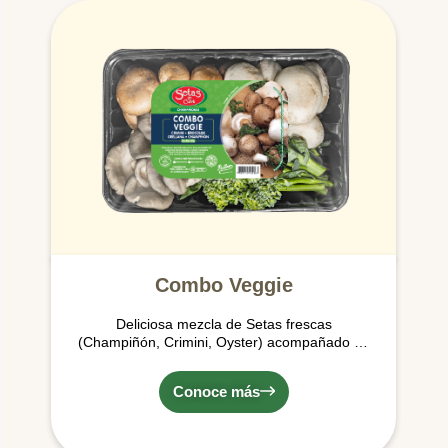
Combo Veggie
Deliciosa mezcla de Setas frescas
(Champiñón, Crimini, Oyster) acompañado de
unos maravillosos Brocolinis de Pomario,
ideales para hacer tus preparaciones más
Conoce más
deliciosas con su aporte vegetal.