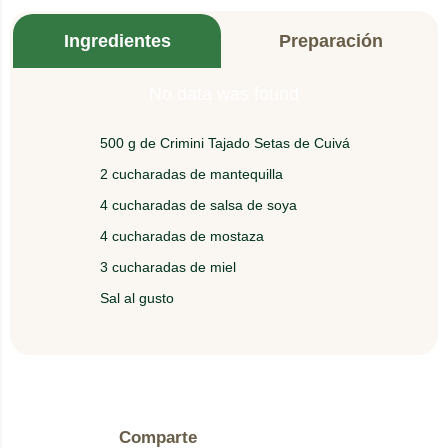
Ingredientes
Preparación
No data was found
500 g de Crimini Tajado Setas de Cuivá
1.
En una sartén con mantequilla saltee los Crimini
2 cucharadas de mantequilla
durante 3 minutos.
4 cucharadas de salsa de soya
2.
Agregue la salsa de soya, la mostaza, la miel y
4 cucharadas de mostaza
sazone al gusto.
3 cucharadas de miel
Sal al gusto
3.
Sirva sobre galletas de soda o pan francés.
Comparte