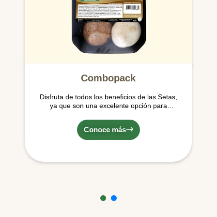
Combopack
Disfruta de todos los beneficios de las Setas,
ya que son una excelente opción para
alimentarse por su contenido de agua,
vitaminas y minerales y su bajo aporte de
Conoce más
calorías y grasas.