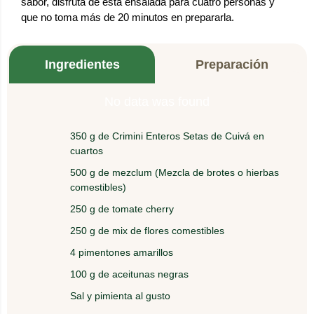
sabor, disfruta de esta ensalada para cuatro personas y
que no toma más de 20 minutos en prepararla.
Ingredientes
Preparación
No data was found
350 g de Crimini Enteros Setas de Cuivá en
Descalibar el pimentón (ahumar a fuego directo el
1.
cuartos
pimentón para retirar la piel). Se corta en julianas
y se marina con el azúcar y el limón.
500 g de mezclum (Mezcla de brotes o hierbas
comestibles)
En una ensaladera o bowl profundo mezclar todos
250 g de tomate cherry
2.
los ingredientes y acompañarlo con el pimentón
250 g de mix de flores comestibles
escalibado.
4 pimentones amarillos
100 g de aceitunas negras
Sal y pimienta al gusto