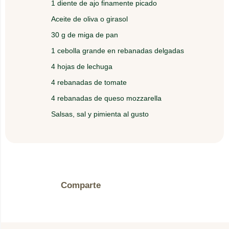
1 diente de ajo finamente picado
4.
Arme las hamburguesas con el resto de
Aceite de oliva o girasol
ingredientes y sirva caliente.
30 g de miga de pan
1 cebolla grande en rebanadas delgadas
4 hojas de lechuga
4 rebanadas de tomate
4 rebanadas de queso mozzarella
Salsas, sal y pimienta al gusto
Comparte