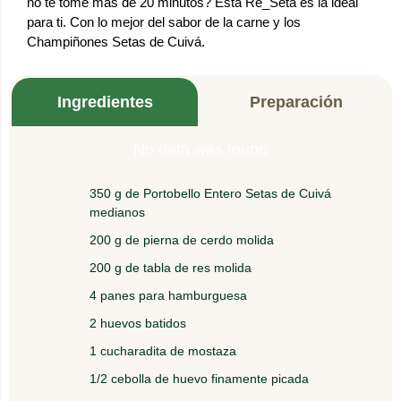
no te tome más de 20 minutos? Esta Re_Seta es la ideal
para ti. Con lo mejor del sabor de la carne y los
Champiñones Setas de Cuivá.
Ingredientes
Preparación
No data was found
350 g de Portobello Entero Setas de Cuivá
1.
Homogenizar todos los ingredientes hasta quedar
medianos
una mezcla uniforme.
200 g de pierna de cerdo molida
200 g de tabla de res molida
dejar reposar en el refrigerador 20 minutos y
2.
luego armar las hamburguesas con molde
4 panes para hamburguesa
redondo o circular.
2 huevos batidos
1 cucharadita de mostaza
3.
Asar en plancha caliente con un poco de aceite
de oliva o girasol.
1/2 cebolla de huevo finamente picada