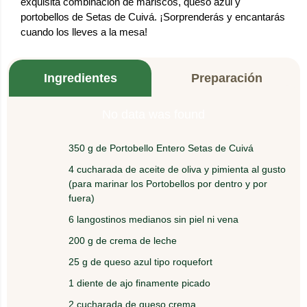
exquisita combinación de mariscos, queso azul y
portobellos de Setas de Cuivá. ¡Sorprenderás y encantarás
cuando los lleves a la mesa!
Ingredientes
Preparación
No data was found
350 g de Portobello Entero Setas de Cuivá
En mantequilla saltee los tallos de los Portobello
1.
con el ajo, adicione 2 langostinos en trozos
4 cucharada de aceite de oliva y pimienta al gusto
grandes y saltee por 2 minutos.
(para marinar los Portobellos por dentro y por
fuera)
Bañe con la salsa hecha de crema de leche,
6 langostinos medianos sin piel ni vena
2.
queso crema y queso azul triturado. Todo disuelto
200 g de crema de leche
con el vino.
25 g de queso azul tipo roquefort
3.
1 diente de ajo finamente picado
Adicione el perejil al relleno.
2 cucharada de queso crema