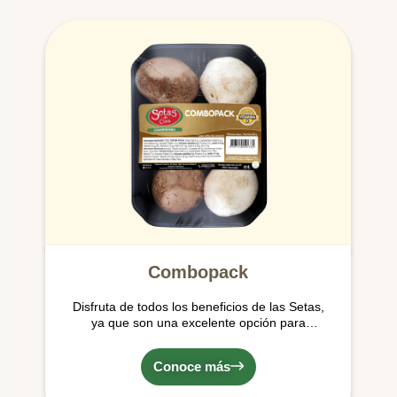
Combopack
Disfruta de todos los beneficios de las Setas,
ya que son una excelente opción para
alimentarse por su contenido de agua,
vitaminas y minerales y su bajo aporte de
Conoce más
calorías y grasas.