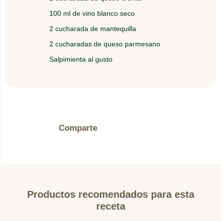
100 ml de vino blanco seco
Cubra cada Portobello con el relleno, espolvoree
4.
con queso parmesano y lleve al horno a 175 ° C
2 cucharada de mantequilla
por 8 minutos.
2 cucharadas de queso parmesano
Salpimienta al gusto
Comparte
Productos recomendados para esta
receta