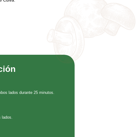
e Cuivá.
ción
ambos lados durante 25 minutos.
 lados.