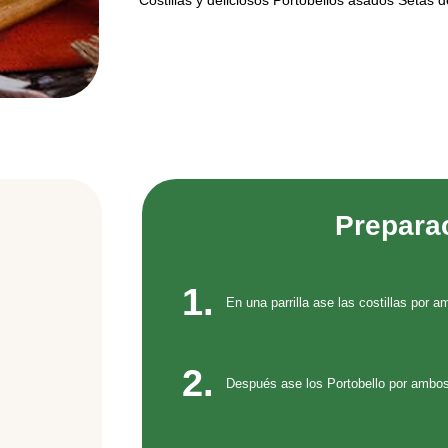
Costillas y deliciosos Portobellos asados Setas d
Prepara
1.
En una parrilla ase las costillas por 
2.
Después ase los Portobello por ambos