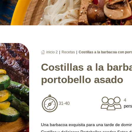
|
|
inicio 2
Recetas
Costillas a la barbacoa con por
Costillas a la bar
portobello asado
4
31-40
per
Una barbacoa exquisita para una tarde de domi