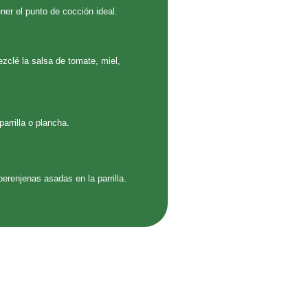
ner el punto de cocción ideal.
zclé la salsa de tomate, miel,
arrilla o plancha.
renjenas asadas en la parrilla.