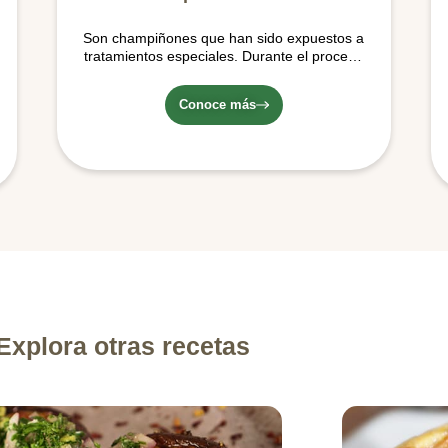
Son champiñones que han sido expuestos a
tratamientos especiales. Durante el proceso
son lavados, cocidos y empacados al vacío
en salmuera (agua, sal y ácido cítrico) en
Conoce más
lata.
Explora otras recetas