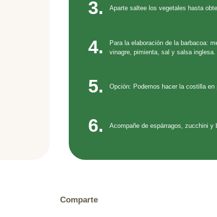
3.
Aparte saltee los vegetales hasta obte
4.
Para la elaboración de la barbacoa: me
vinagre, pimienta, sal y salsa inglesa.
5.
Opción: Podemos hacer la costilla en p
6.
Acompañe de espárragos, zucchini y be
Comparte