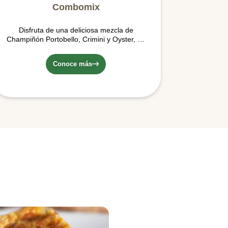
Combomix
Disfruta de una deliciosa mezcla de
Champiñón Portobello, Crimini y Oyster, en
una presentación de 350 gr, ideal para una
preparación para una o dos personas.
Conoce más