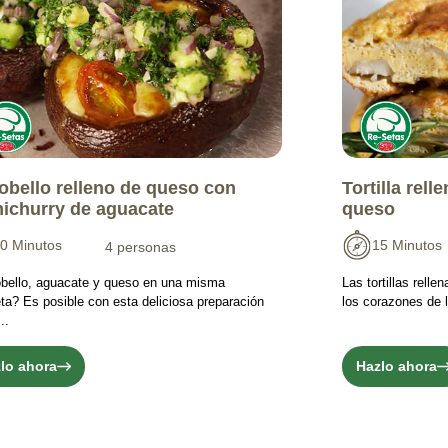
obello relleno de queso con
Tortilla rel
ichurry de aguacate
queso
0 Minutos
15 Minutos
4 personas
bello, aguacate y queso en una misma
Las tortillas rell
a? Es posible con esta deliciosa preparación
los corazones de l
..
lo ahora
Hazlo ahora