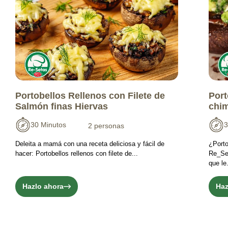
Portobellos Rellenos con Filete de
Port
Salmón finas Hiervas
chim
30 Minutos
3
2 personas
Deleita a mamá con una receta deliciosa y fácil de
¿Porto
hacer: Portobellos rellenos con filete de...
Re_Set
que le.
Hazlo ahora
Haz