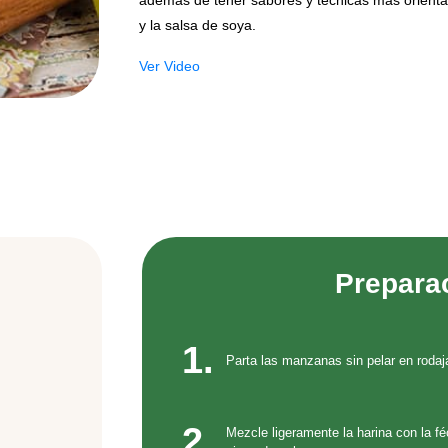
además de tener sabores y técnicas más orienta
y la salsa de soya.
Ver Video
Prepara
1.
Parta las manzanas sin pelar en rodaj
2.
Mezcle ligeramente la harina con la féc