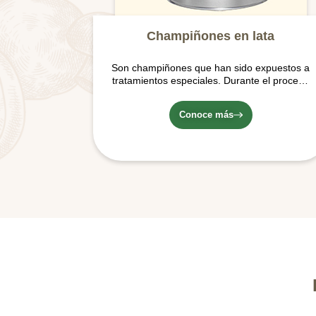
Champiñones en lata
Son champiñones que han sido expuestos a
tratamientos especiales. Durante el proceso
son lavados, cocidos y empacados al vacío
en salmuera (agua, sal y ácido cítrico) en
Conoce más
lata.