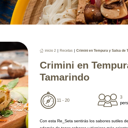
|
|
inicio 2
Recetas
Crimini en Tempura y Salsa de
Crimini en Tempur
Tamarindo
3
11 - 20
per
Con esta Re_Seta sentirás los sabores sutiles d