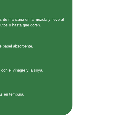
s de manzana en la mezcla y lleve al
inutos o hasta que doren.
bre papel absorbente.
con el vinagre y la soya.
as en tempura.