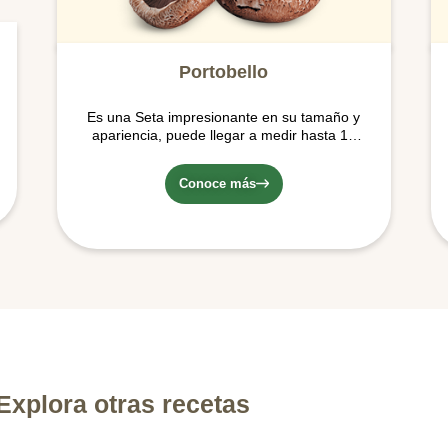
Portobello
Es una Seta impresionante en su tamaño y
apariencia, puede llegar a medir hasta 15
cms. De sabor y aroma fuerte (mucho sabor
a Umami) y de color café, con una textura
Conoce más
densa y carnosa. Es la forma madura del
Crimini.
Explora otras recetas