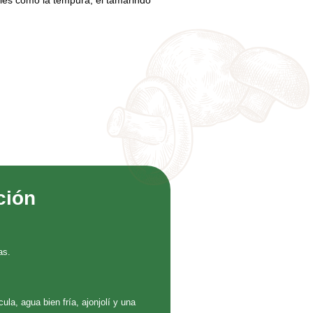
les como la tempura, el tamarindo
ción
as.
ula, agua bien fría, ajonjolí y una