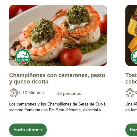
Champiñones con camarones, pesto
Tost
y queso ricotta
cebo
5-10 Minutos
3
10 personas
Los camarones y los Champiñones de Setas de Cuivá
Una #R
siempre formarán una Re_Seta diferente, especial y...
en fami
Hazlo ahora
Haz