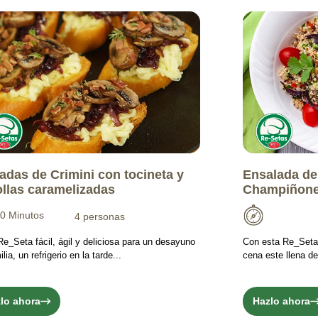
adas de Crimini con tocineta y
Ensalada de
llas caramelizadas
Champiñon
0 Minutos
4 personas
e_Seta fácil, ágil y deliciosa para un desayuno
Con esta Re_Seta 
lia, un refrigerio en la tarde...
cena este llena de
lo ahora
Hazlo ahora