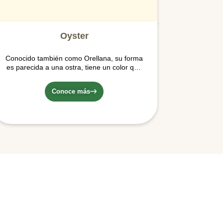
Oyster
Conocido también como Orellana, su forma
es parecida a una ostra, tiene un color que
varía del crema al gris, lo que los convierte
en una obra de arte; poseen una textura
Conoce más
gamuzada o aterciopelada. Crecen en
forma de racimo.