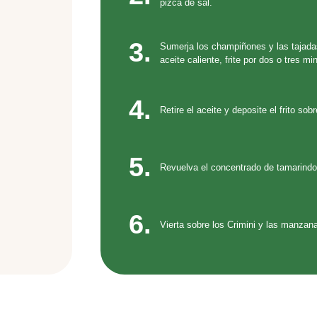
pizca de sal.
3.
Sumerja los champiñones y las tajada
aceite caliente, frite por dos o tres m
4.
Retire el aceite y deposite el frito so
5.
Revuelva el concentrado de tamarindo 
6.
Vierta sobre los Crimini y las manzan