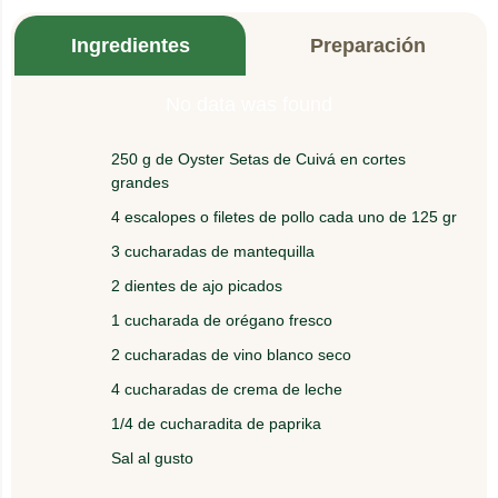
Ingredientes
Preparación
No data was found
250 g de Oyster Setas de Cuivá en cortes
1.
En una sartén con mantequilla saltee el ajo por 2
grandes
minutos.
4 escalopes o filetes de pollo cada uno de 125 gr
3 cucharadas de mantequilla
2.
Adicione los escalopes y dore 3 minutos por cada
lado.
2 dientes de ajo picados
1 cucharada de orégano fresco
3.
2 cucharadas de vino blanco seco
Agregue los Oyster y el orégano por encima.
4 cucharadas de crema de leche
1/4 de cucharadita de paprika
4.
Vierta el vino mezclado con la crema de leche y la
paprika.
Sal al gusto