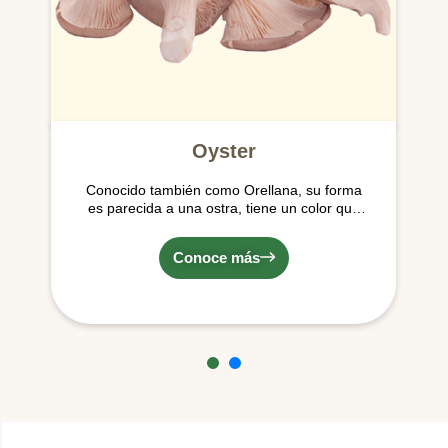
Oyster
Conocido también como Orellana, su forma
es parecida a una ostra, tiene un color que
varía del crema al gris, lo que los convierte en
una obra de arte; poseen una textura
Conoce más
gamuzada o aterciopelada. Crecen en forma
de racimo.