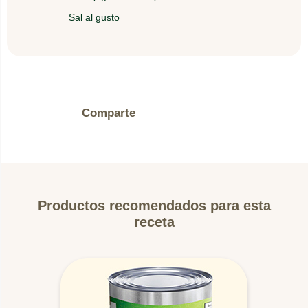
después la mezcla de atún encima.
Sal al gusto
Escurrir los Crimini y colocarlos encima de la
5.
mezcla del atún, seguido de una capa de
manzanas en rodajas.
6.
Por ultimo colocar una rodaja de pan con
Comparte
mayonesa.
Productos recomendados para esta
receta