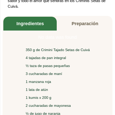
sabor y todo el amor que sentirás en los Criminis Setas de
Cuivá.
Ingredientes
Preparación
No data was found
350 g de Crimini Tajado Setas de Cuivá
1.
En un recipiente de plásticos sumerja los Crimini
4 tajadas de pan integral
en jugo de naranja por 20 minutos.
½ taza de pasas pequeñas
2.
Mezcle el atún sin aceite o agua con las pasas, el
3 cucharadas de maní
maní y el kumis.
1 manzana roja
1 lata de atún
3.
Parta en rodajas delgadas la manzana sin pelar.
1 kumis x 200 g
2 cucharadas de mayonesa
4.
Aplique mayonesa en las tajadas de pan al gusto,
½ de jugo de naranja