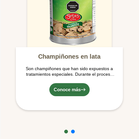
Champiñones en lata
Son champiñones que han sido expuestos a
tratamientos especiales. Durante el proceso
son lavados, cocidos y empacados al vacío
en salmuera (agua, sal y ácido cítrico) en
Conoce más
lata.