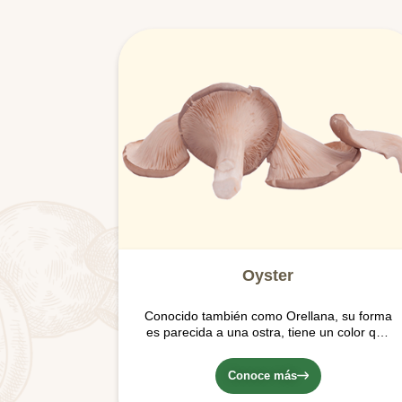
Oyster
Conocido también como Orellana, su forma
es parecida a una ostra, tiene un color que
varía del crema al gris, lo que los convierte
en una obra de arte; poseen una textura
Conoce más
gamuzada o aterciopelada. Crecen en
forma de racimo.