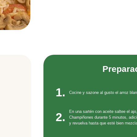
Prepara
1.
Cocine y sazone al gusto el arroz blan
En una sartén con aceite saltee el ajo, 
2.
Champiñones durante 5 minutos, adici
y revuelva hasta que esté bien mezcl