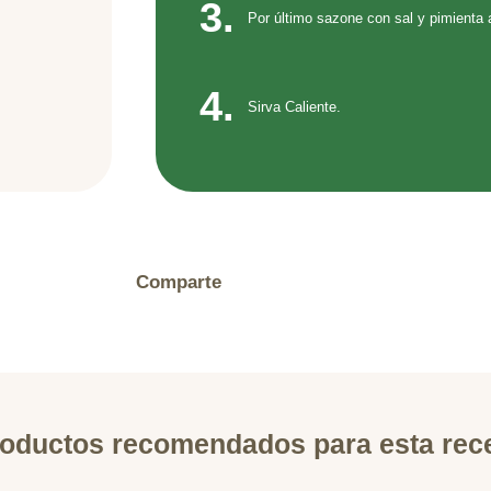
3.
Por último sazone con sal y pimienta a
4.
Sirva Caliente.
Comparte
oductos recomendados para esta rec