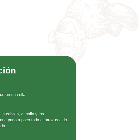
ción
co en una olla.
la cebolla, el pollo y los
one poco a poco todo el arroz cocido
ado.