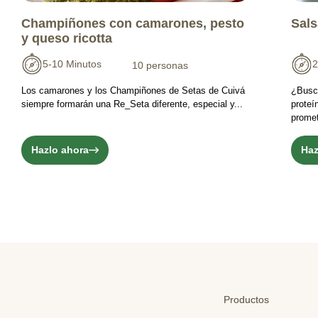
Champiñones con camarones, pesto
Sals
y queso ricotta
5-10 Minutos
2
10 personas
Los camarones y los Champiñones de Setas de Cuivá
¿Busc
siempre formarán una Re_Seta diferente, especial y...
proteí
promet
Hazlo ahora
Haz
Productos