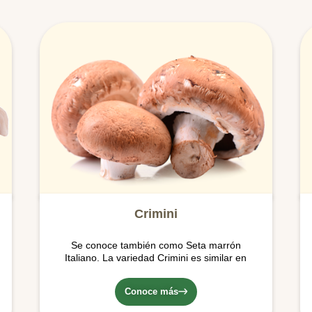
Crimini
Se conoce también como Seta marrón
Italiano. La variedad Crimini es similar en
apariencia al Champiñón. Posee un
sombrero café y una textura firme.
Conoce más