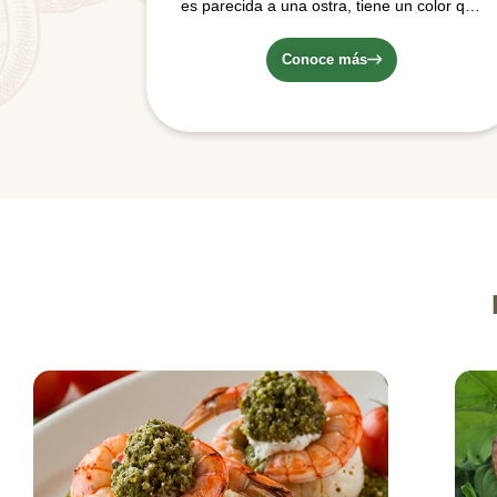
es parecida a una ostra, tiene un color que
varía del crema al gris, lo que los convierte
en una obra de arte; poseen una textura
Conoce más
gamuzada o aterciopelada. Crecen en
forma de racimo.