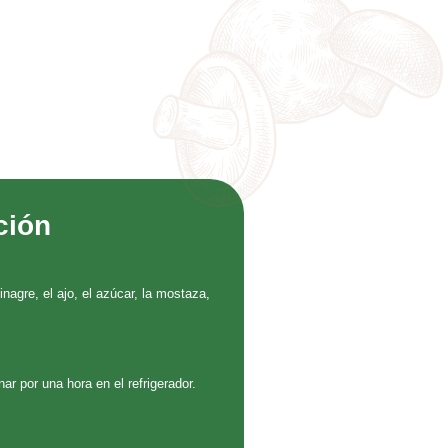
ción
inagre, el ajo, el azúcar, la mostaza,
r por una hora en el refrigerador.