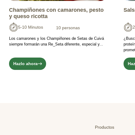
Champiñones con camarones, pesto
Sals
y queso ricotta
5-10 Minutos
2
10 personas
Los camarones y los Champiñones de Setas de Cuivá
¿Busc
siempre formarán una Re_Seta diferente, especial y...
proteí
promet
Hazlo ahora
Haz
Productos