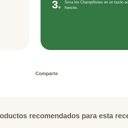
3.
Sirva los Champiñones en un tazón a
francés.
Comparte
oductos recomendados para esta rec