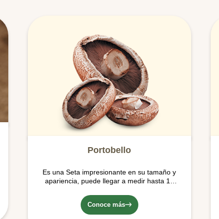
Portobello
Es una Seta impresionante en su tamaño y
apariencia, puede llegar a medir hasta 15
cms. De sabor y aroma fuerte (mucho sabor
a Umami) y de color café, con una textura
Conoce más
densa y carnosa. Es la forma madura del
Crimini.