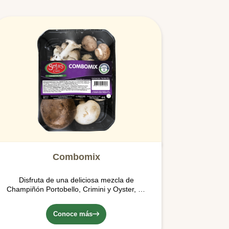
Combomix
Disfruta de una deliciosa mezcla de
Champiñón Portobello, Crimini y Oyster, en
una presentación de 350 gr, ideal para una
preparación para una o dos personas.
Conoce más