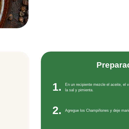
Prepara
1.
En un recipiente mezcle el aceite, el v
la sal y pimienta.
2.
Agregue los Champiñones y deje marina