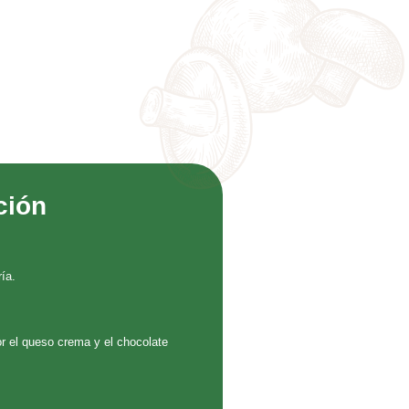
ción
ía.
r el queso crema y el chocolate