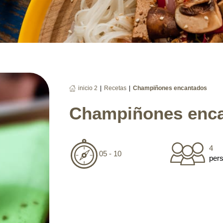
|
|
inicio 2
Recetas
Champiñones encantados
Champiñones enc
4
05 - 10
per