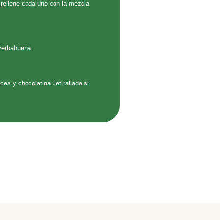
 rellene cada uno con la mezcla
 yerbabuena.
es y chocolatina Jet rallada si