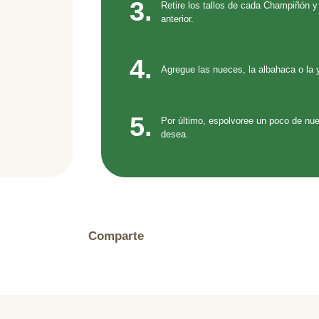
3.
Retire los tallos de cada Champiñón y
anterior.
4.
Agregue las nueces, la albahaca o la
5.
Por último, espolvoree un poco de nuec
desea.
Comparte