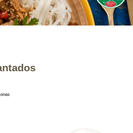
antados
sonas