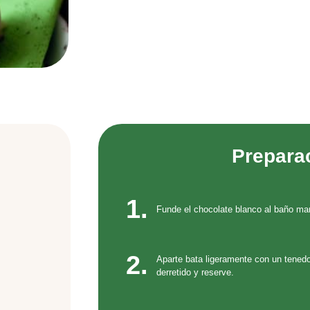
Prepara
1.
Funde el chocolate blanco al baño mar
2.
Aparte bata ligeramente con un tenedo
derretido y reserve.