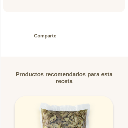
5.
Coloque la salchicha y la lechuga dentro del pan.
6.
Adicione los champiñones salteados y las salsas
Comparte
al gusto.
Productos recomendados para esta
receta