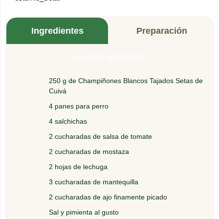
Ingredientes
Preparación
No data was found
250 g de Champiñones Blancos Tajados Setas de
1.
Abra los panes y póngalos en el horno por dos
Cuivá
minutos para calentarlos.
4 panes para perro
4 salchichas
2.
Cocine las salchichas en agua hirviendo durante 3
minutos.
2 cucharadas de salsa de tomate
2 cucharadas de mostaza
3.
Aparte, en un sartén saltee con mantequilla y ajo
2 hojas de lechuga
los Champiñones durante 3 minutos.
3 cucharadas de mantequilla
2 cucharadas de ajo finamente picado
4.
Agregue sal y pimienta al gusto.
Sal y pimienta al gusto