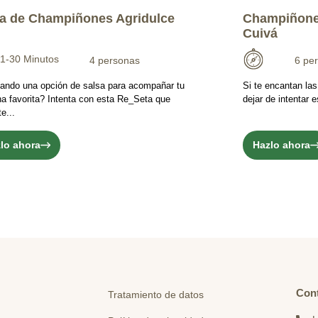
a de Champiñones Agridulce
Champiñone
Cuivá
1-30 Minutos
4 personas
6 pe
ando una opción de salsa para acompañar tu
Si te encantan la
na favorita? Intenta con esta Re_Seta que
dejar de intentar
e...
lo ahora
Hazlo ahora
Con
Tratamiento de datos