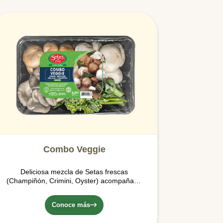
Combo Veggie
Deliciosa mezcla de Setas frescas
(Champiñón, Crimini, Oyster) acompañado
de unos maravillosos Brocolinis de Pomario,
ideales para hacer tus preparaciones más
Conoce más
deliciosas con su aporte vegetal.