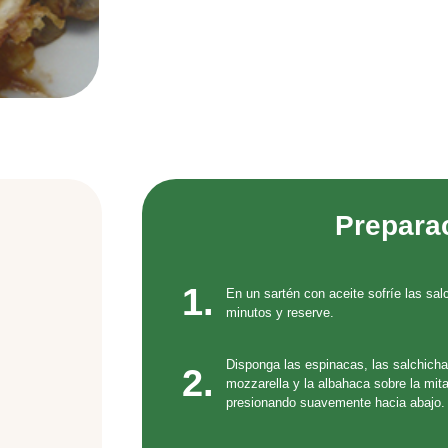
Prepara
1.
En un sartén con aceite sofríe las sa
minutos y reserve.
Disponga las espinacas, las salchich
2.
mozzarella y la albahaca sobre la mitad d
presionando suavemente hacia abajo.