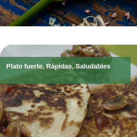
Plato fuerte
,
Rápidas
,
Saludables