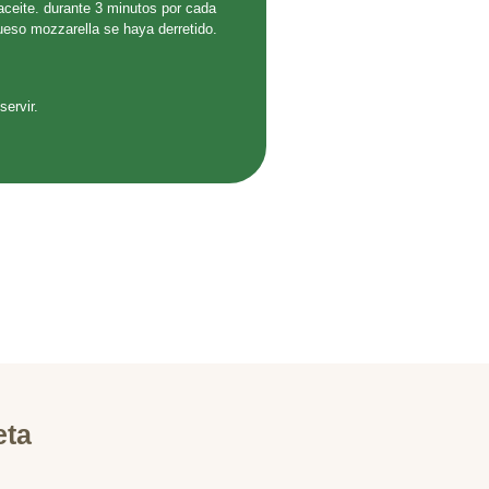
 aceite. durante 3 minutos por cada
ueso mozzarella se haya derretido.
servir.
eta