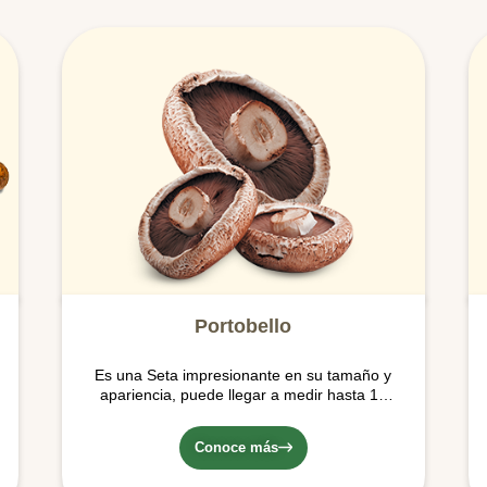
Portobello
Es una Seta impresionante en su tamaño y
apariencia, puede llegar a medir hasta 15
cms. De sabor y aroma fuerte (mucho sabor
a Umami) y de color café, con una textura
Conoce más
densa y carnosa. Es la forma madura del
Crimini.