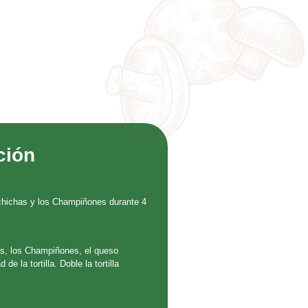
ción
lchichas y los Champiñones durante 4
as, los Champiñones, el queso
e la tortilla. Doble la tortilla