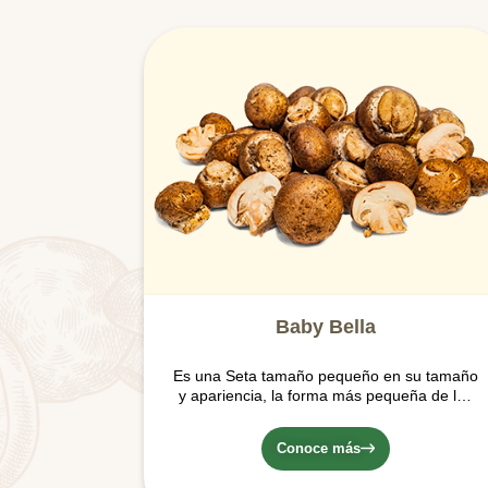
Baby Bella
Es una Seta tamaño pequeño en su tamaño
y apariencia, la forma más pequeña de los
Agaricus Brunnescens; de sabor y aroma
fuerte y terroso, con una textura y sabor
Conoce más
denso y carnoso.