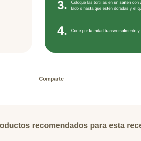
3.
Coloque las tortillas en un sartén con
lado o hasta que estén doradas y el q
4.
Corte por la mitad transversalmente y 
Comparte
oductos recomendados para esta rec