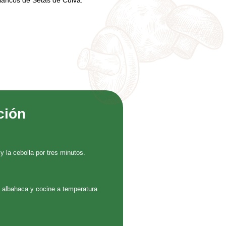
ancos de Setas de Cuivá.
ción
y la cebolla por tres minutos.
a albahaca y cocine a temperatura