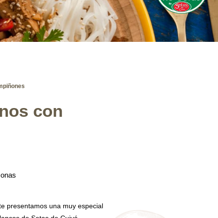
ampiñones
anos con
sonas
 te presentamos una muy especial