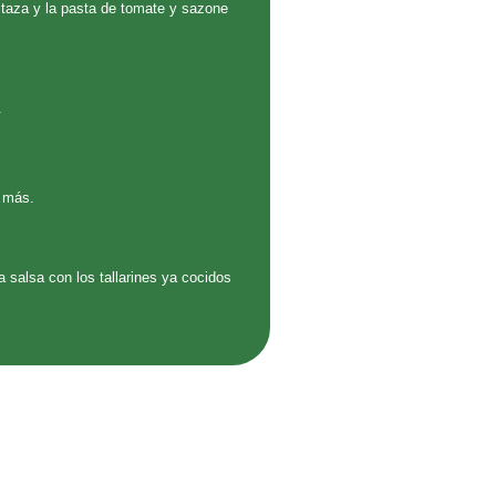
staza y la pasta de tomate y sazone
.
s más.
 salsa con los tallarines ya cocidos