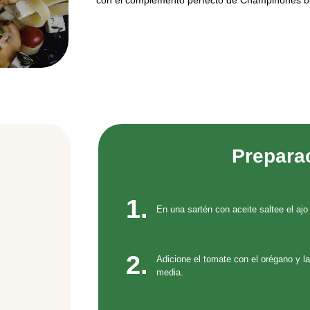
con el complemento perfecto de Champiñones bl
Prepara
1.
En una sartén con aceite saltee el ajo 
2.
Adicione el tomate con el orégano y l
media.