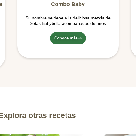
e
Combo Baby
Su nombre se debe a la deliciosa mezcla de
Setas Babybella acompañadas de unos
ricos micro vegetales de temporada (los
cuales pueden variar entre zanahorias de
Conoce más
colores naranja o amarillo o Zucchini),
ideales para hacer tus preparaciones más
deliciosas.
Explora otras recetas