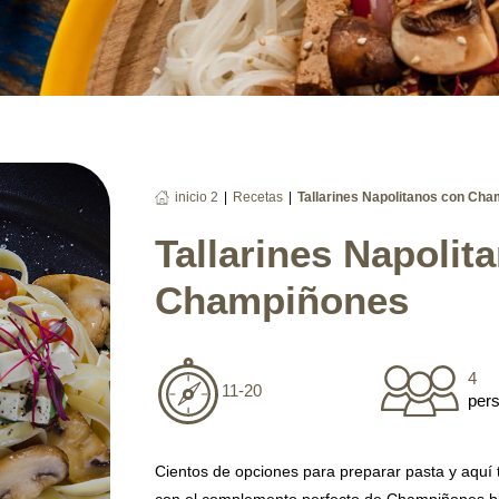
|
|
inicio 2
Recetas
Tallarines Napolitanos con Ch
Tallarines Napolit
Champiñones
4
11-20
per
Cientos de opciones para preparar pasta y aquí