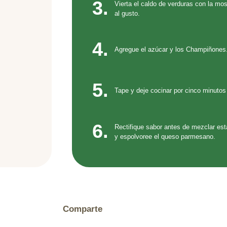
3.
Vierta el caldo de verduras con la mo
al gusto.
4.
Agregue el azúcar y los Champiñones
5.
Tape y deje cocinar por cinco minuto
6.
Rectifique sabor antes de mezclar esta
y espolvoree el queso parmesano.
Comparte