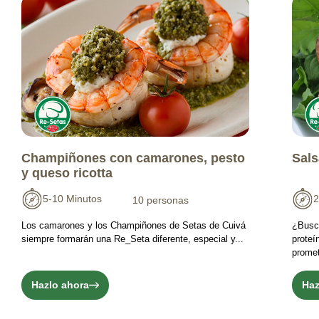
Champiñones con camarones, pesto
Sals
y queso ricotta
5-10 Minutos
2
10 personas
Los camarones y los Champiñones de Setas de Cuivá
¿Busc
siempre formarán una Re_Seta diferente, especial y...
proteí
promet
Hazlo ahora
Haz