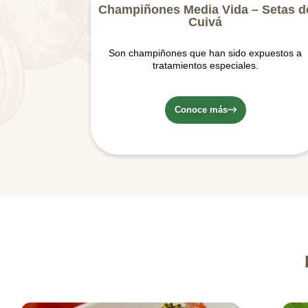
Champiñones Media Vida – Setas d
Cuivá
Son champiñones que han sido expuestos a
tratamientos especiales.
Conoce más