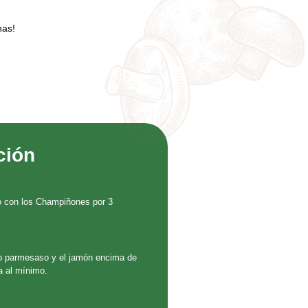
nas!
ción
to con los Champiñones por 3
so parmesaso y el jamón encima de
a al mínimo.