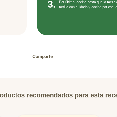
3.
Por último, cocine hasta que la mezcla
tortilla con cuidado y cocine por ese l
Comparte
oductos recomendados para esta rec