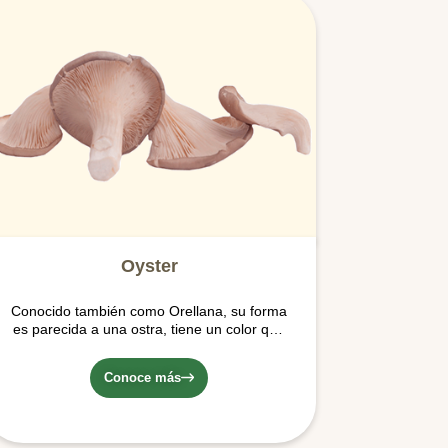
Oyster
Conocido también como Orellana, su forma
es parecida a una ostra, tiene un color que
varía del crema al gris, lo que los convierte
en una obra de arte; poseen una textura
Conoce más
gamuzada o aterciopelada. Crecen en
forma de racimo.