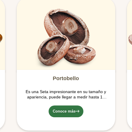
Portobello
Es una Seta impresionante en su tamaño y
apariencia, puede llegar a medir hasta 15
cms. De sabor y aroma fuerte (mucho sabor
a Umami) y de color café, con una textura
Conoce más
densa y carnosa. Es la forma madura del
Crimini.