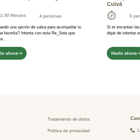
Cuivá
1-30 Minutos
4 personas
6 pe
ando una opción de salsa para acompañar tu
Si te encantan la
na favorita? Intenta con esta Re_Seta que
dejar de intentar
e...
lo ahora
Hazlo ahora
Con
Tratamiento de datos
L
Política de privacidad