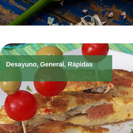
Desayuno
,
General
,
Rápidas