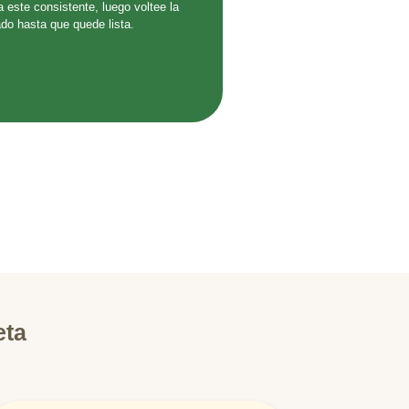
 este consistente, luego voltee la
ado hasta que quede lista.
eta