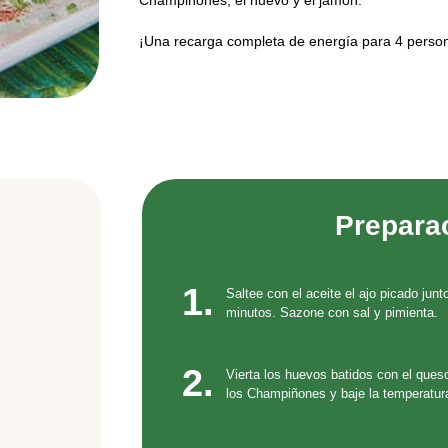
Champiñones, el huevo y el jamón.
¡Una recarga completa de energía para 4 perso
Prepara
1.
Saltee con el aceite el ajo picado jun
minutos. Sazone con sal y pimienta.
2.
Vierta los huevos batidos con el que
los Champiñones y baje la temperatur