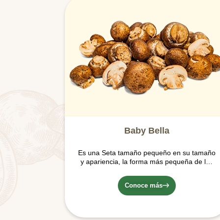
Baby Bella
Es una Seta tamaño pequeño en su tamaño
y apariencia, la forma más pequeña de los
Agaricus Brunnescens; de sabor y aroma
fuerte y terroso, con una textura y sabor
Conoce más
denso y carnoso.