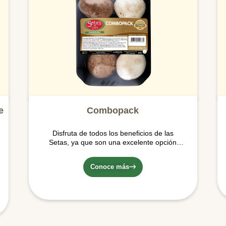
e
Combopack
Disfruta de todos los beneficios de las
Setas, ya que son una excelente opción
para alimentarse por su contenido de agua,
vitaminas y minerales y su bajo aporte de
Conoce más
calorías y grasas.