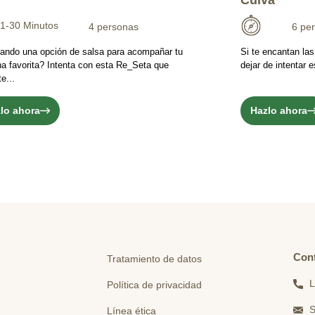
Cuivá
1-30 Minutos
4 personas
6 pe
ando una opción de salsa para acompañar tu
Si te encantan la
na favorita? Intenta con esta Re_Seta que
dejar de intentar
e...
lo ahora
Hazlo ahora
Con
Tratamiento de datos
L
Política de privacidad
S
Línea ética