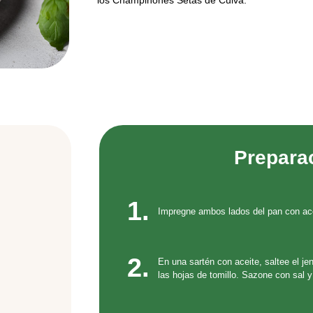
los Champiñones Setas de Cuivá.
Prepara
1.
Impregne ambos lados del pan con ace
2.
En una sartén con aceite, saltee el j
las hojas de tomillo. Sazone con sal y