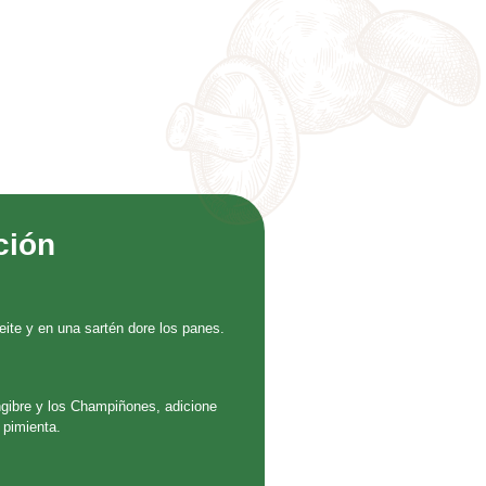
ción
ite y en una sartén dore los panes.
engibre y los Champiñones, adicione
 pimienta.