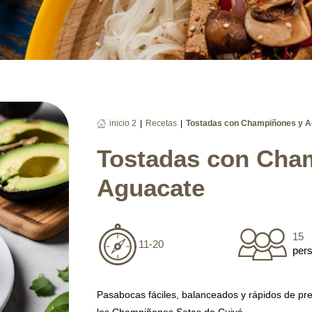
|
|
inicio 2
Recetas
Tostadas con Champiñones y A
Tostadas con Cha
Aguacate
15
11-20
per
Pasabocas fáciles, balanceados y rápidos de prep