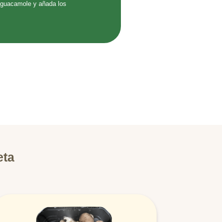
 guacamole y añada los
eta