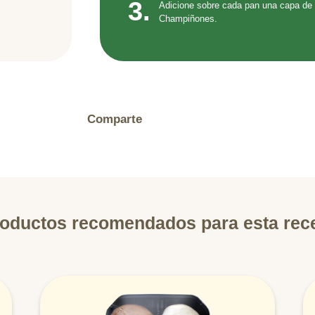
3.
Adicione sobre cada pan una capa de
Champiñones.
Comparte
oductos recomendados para esta rec