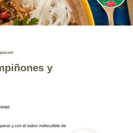
guacate
mpiñones y
sonas
arar y con el sabor indiscutible de