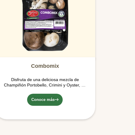
Combomix
Disfruta de una deliciosa mezcla de
Champiñón Portobello, Crimini y Oyster, en
una presentación de 350 gr, ideal para una
preparación para una o dos personas.
Conoce más