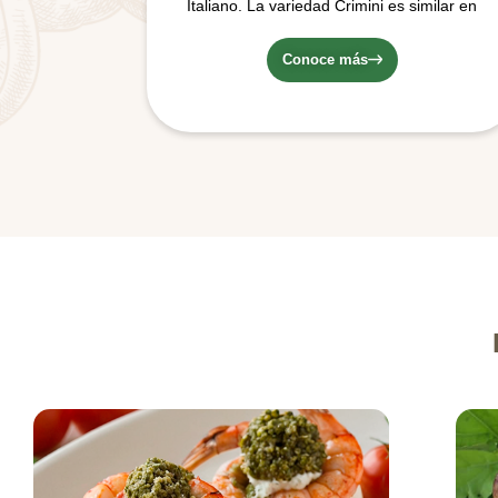
Italiano. La variedad Crimini es similar en
apariencia al Champiñón. Posee un
sombrero café y una textura firme.
Conoce más