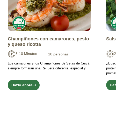
Champiñones con camarones, pesto
Sals
y queso ricotta
5-10 Minutos
2
10 personas
Los camarones y los Champiñones de Setas de Cuivá
¿Busc
siempre formarán una Re_Seta diferente, especial y...
proteí
promet
Hazlo ahora
Haz