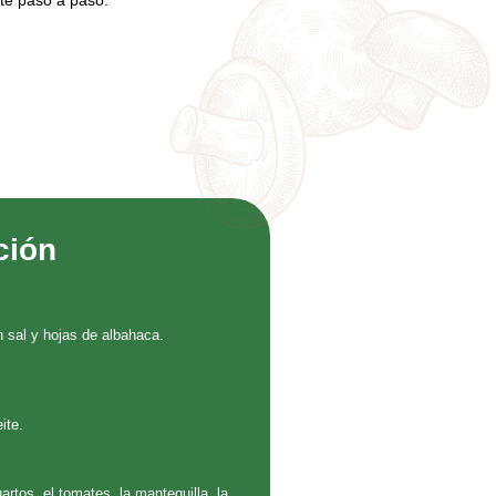
nte paso a paso.
ción
n sal y hojas de albahaca.
ite.
rtos, el tomates, la mantequilla, la