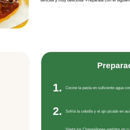
sencilla y muy deliciosa! Prepárala con el siguie
Prepara
1.
Cocine la pasta en suficiente agua co
2.
Sofría la cebolla y el ajo picado en ace
Vierta los Champiñones partidos en cua