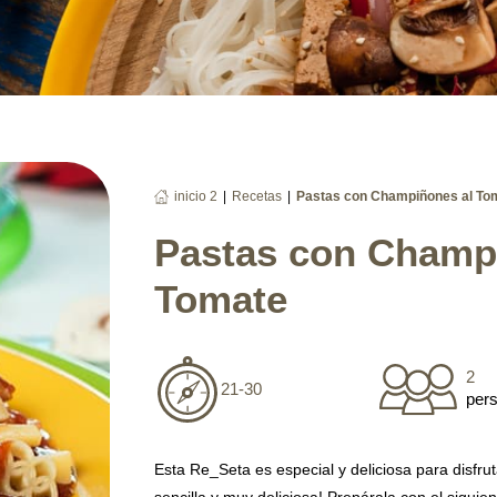
|
|
inicio 2
Recetas
Pastas con Champiñones al To
Pastas con Champ
Tomate
2
21-30
per
Esta Re_Seta es especial y deliciosa para disfruta