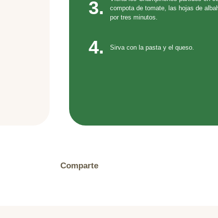
3.
compota de tomate, las hojas de albaha
por tres minutos.
4.
Sirva con la pasta y el queso.
Comparte