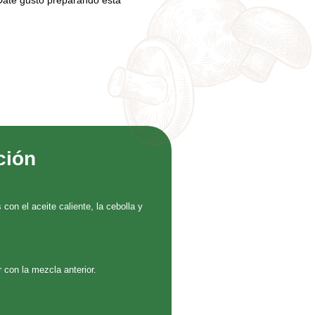
 Date gusto preparando esta
ción
on el aceite caliente, la cebolla y
ar con la mezcla anterior.