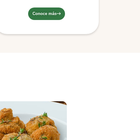
apariencia al Champiñón. Posee un
sombrero café y una textura firme.
Conoce más