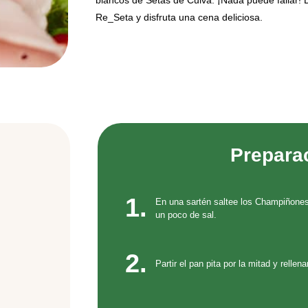
blancos de Setas de Cuiva. ¡Nada puede fallar!
Re_Seta y disfruta una cena deliciosa.
Prepara
1.
En una sartén saltee los Champiñones c
un poco de sal.
2.
Partir el pan pita por la mitad y rellen