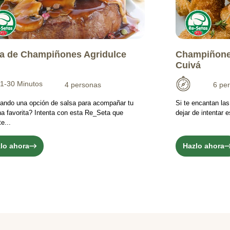
a de Champiñones Agridulce
Champiñone
Cuivá
1-30 Minutos
4 personas
6 pe
ando una opción de salsa para acompañar tu
Si te encantan la
na favorita? Intenta con esta Re_Seta que
dejar de intentar
e...
lo ahora
Hazlo ahora