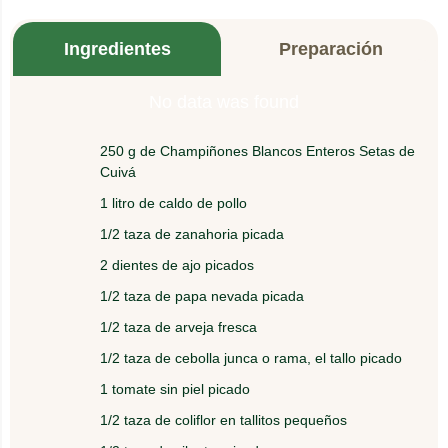
Ingredientes
Preparación
No data was found
250 g de Champiñones Blancos Enteros Setas de
1.
Cuivá
En una olla vierta el caldo de pollo.
1 litro de caldo de pollo
1/2 taza de zanahoria picada
2.
Adicione la zanahoria y el ajo; y deje hervir por 5
minutos.
2 dientes de ajo picados
1/2 taza de papa nevada picada
3.
Agregue la papa y la arveja al tiempo, luego la
1/2 taza de arveja fresca
cebolla y el tomate.
1/2 taza de cebolla junca o rama, el tallo picado
1 tomate sin piel picado
4.
Por último, agregue los Champiñones y la coliflor,
deje hervir 10 minutos.
1/2 taza de coliflor en tallitos pequeños