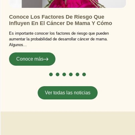
Y
Conoce Los Factores De Riesgo Que
V
Influyen En El Cáncer De Mama Y Cómo
D
Manejarlos
Es importante conocer los factores de riesgo que pueden
A
aumentar la probabilidad de desarrollar cáncer de mama.
d
Algunos...
Conoce más
Ver todas las noticias